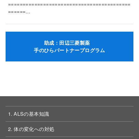
==========================================
======…
助成：田辺三菱製薬
手のひらパートナープログラム
1. ALSの基本知識
2. 体の変化への対処